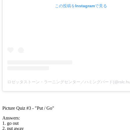
この投稿をInstagramで見る
Picture Quiz #3 - "Put / Go"
Answers:
1. go out
2. put away