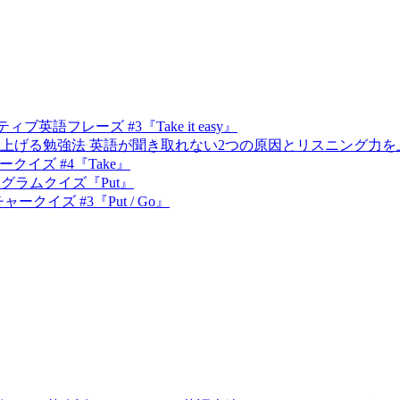
ィブ英語フレーズ #3『Take it easy』
英語が聞き取れない2つの原因とリスニング力を
クイズ #4『Take』
グラムクイズ『Put』
ークイズ #3『Put / Go』