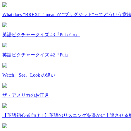
What does "BREXIT" mean ?? "ブリグジッド"ってどういう
英語ピクチャークイズ #3『Put / Go』
英語ピクチャークイズ #2『Put』
Watch、See、Look の違い
ザ・アメリカのお正月
【英語初心者向け！】英語のリスニングを遥かに上達させる