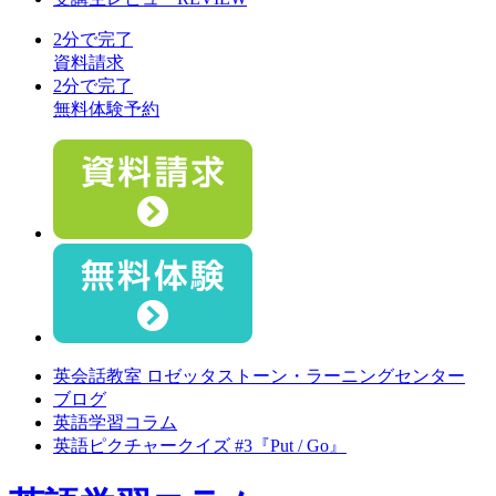
2分で完了
資料請求
2分で完了
無料体験予約
英会話教室 ロゼッタストーン・ラーニングセンター
ブログ
英語学習コラム
英語ピクチャークイズ #3『Put / Go』