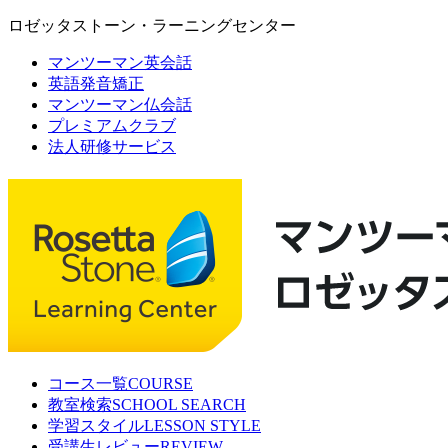
ロゼッタストーン・ラーニングセンター
マンツーマン英会話
英語発音矯正
マンツーマン仏会話
プレミアムクラブ
法人研修サービス
コース一覧
COURSE
教室検索
SCHOOL SEARCH
学習スタイル
LESSON STYLE
受講生レビュー
REVIEW