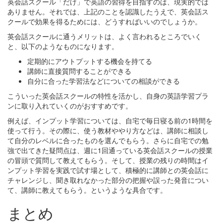
英会話スクール「だけ」で英語の習得を目指すのは、現実的では
ありません。それでは、上記のことを認識したうえで、英会話ス
クールで効果を得るためには、どうすればいいのでしょうか。
英会話スクールに通うメリットは、よく言われるところでいく
と、以下のようなものになります。
定期的にアウトプットする機会を持てる
講師に直接質問することができる
自分に合った学習法などについての相談ができる
こういった英会話スクールの特性を活かし、自身の英語学習プラ
ンに取り入れていくのがおすすめです。
例えば、インプット学習については、自宅で毎日寝る前の1時間を
使って行う。その際に、使う教材ややり方などは、講師に相談し
て自分のレベルに合ったものを選んでもらう。さらに自宅での勉
強で出てきた疑問点は、週に1回通っている英会話スクールの授業
の冒頭で質問して教えてもらう。そして、授業の残りの時間はイ
ンプット学習を実践で試す場として、積極的に講師との英会話に
チャレンジし、聞き取れなかった部分の把握や誤った発音につい
て、講師に教えてもらう。というような具合です。
まとめ