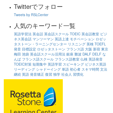
Twitterでフォロー
Tweets by RSLCenter
人気のキーワード一覧
英語学習法
英会話
英会話スクール
TOEIC
英会話教室
ビジ
ネス英会話
マンツーマン
英語上達
モチベーション
ロゼッ
タストーン・ラーニングセンター
リスニング
英検
TOEFL
発音
目標設定
ロゼッタストーン
フランス語
大阪
新宿
東京
梅田
池袋
英会話スクール活用法
銀座
難波
DALF
DELF
な
んば
フランス語スクール
フランス語教室
仏検
英語発音
TOEIC対策
短期集中
英語学習
スピーキング
ビジネス英語
リーディング
シャドーイング
単語
初心者
スキマ時間
文法
継続
英語
発音矯正
復習
独学
社会人
習慣化