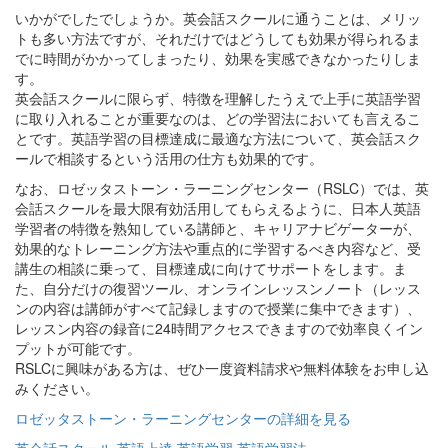
いかがでしたでしょうか。英会話スクールに通うことは、メリッ
トも多い方法ですが、それだけではどうしても効果が得られるま
でに時間がかかってしまったり、効果を実感できなかったりしま
す。
英会話スクールに限らず、特徴を理解したうえで上手に英語学習
に取り入れることが重要なのは、どの学習法においても言えるこ
とです。英語学習の目標達成に最適な方法について、英会話スク
ールで相談するという活用の仕方も効果的です。
なお、ロゼッタストーン・ラーニングセンター（RSLC）では、英
会話スクールを最大限有効活用してもらえるように、日本人英語
学習者の特徴を熟知している講師と、キャリアナビゲーターが、
効果的なトレーニング方法や重点的に学習するべき内容など、受
講生の相談に乗って、目標達成に向けてサポートをします。ま
た、自分だけの復習ツール、オンラインレッスンノート（レッス
ンの内容は講師がすべて記録しますので授業に集中できます）、
レッスン内容の録音に24時間アクセスできますので効率良くイン
プットが可能です。
RSLCに興味がある方は、ぜひ一度資料請求や無料体験をお申し込
みください。
ロゼッタストーン・ラーニングセンターの詳細を見る